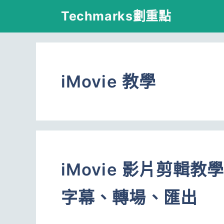
跳
Techmarks劃重點
至
主
要
iMovie 教學
內
容
iMovie 影片剪輯
字幕、轉場、匯出