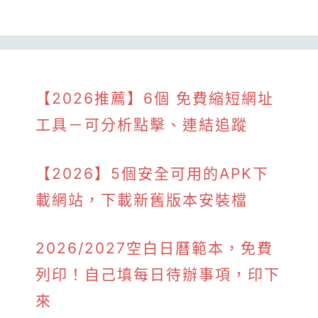
【2026推薦】6個 免費縮短網址
工具－可分析點擊、連結追蹤
【2026】5個安全可用的APK下
載網站，下載新舊版本安裝檔
2026/2027空白日曆範本，免費
列印！自己填每日待辦事項，印下
來