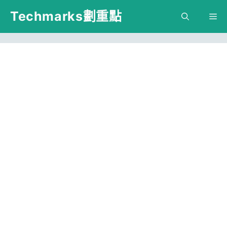
跳
Techmarks劃重點
M
至
主
要
內
容