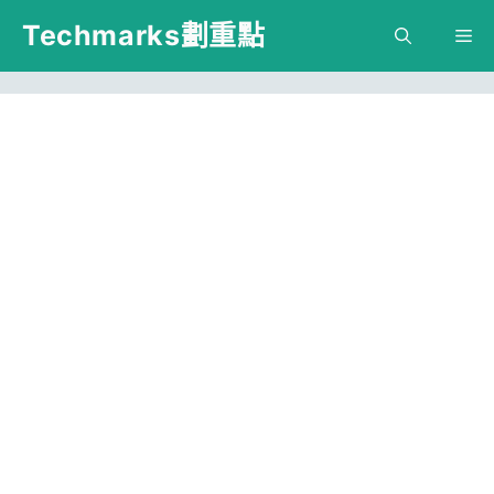
跳
Techmarks劃重點
M
至
主
要
內
容