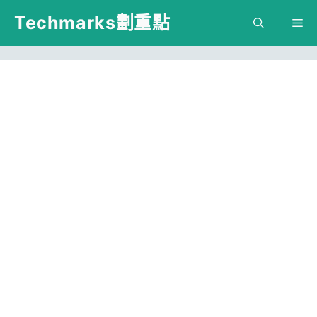
跳
Techmarks劃重點
M
至
主
要
內
容