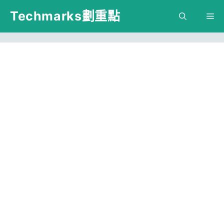
跳
Techmarks劃重點
M
至
主
要
內
容