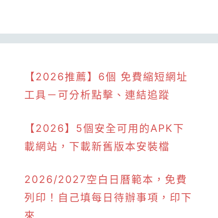
【2026推薦】6個 免費縮短網址
工具－可分析點擊、連結追蹤
【2026】5個安全可用的APK下
載網站，下載新舊版本安裝檔
2026/2027空白日曆範本，免費
列印！自己填每日待辦事項，印下
來