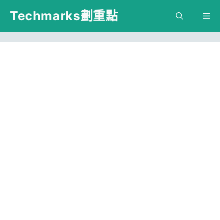
跳
Techmarks劃重點
M
至
主
要
內
容