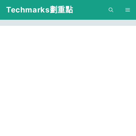
跳
Techmarks劃重點
M
至
主
要
內
容