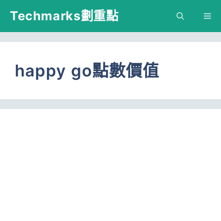
跳
Techmarks劃重點
M
至
主
要
happy go點數價值
內
容