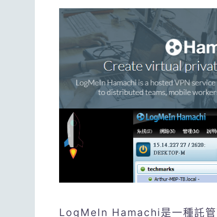
LogMeIn Hamachi是一