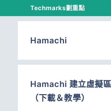
跳
Techmarks劃重點
至
主
要
Hamachi
內
容
Hamachi 建立虛
（下載＆教學）