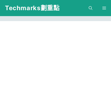
跳
Techmarks劃重點
M
至
主
要
內
容