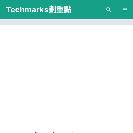
跳
Techmarks劃重點
M
至
主
要
內
容