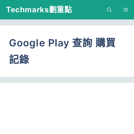
跳
Techmarks劃重點
M
至
主
要
Google Play 查詢 購買
內
記錄
容