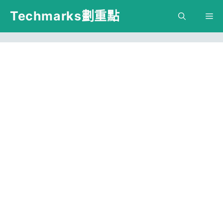
跳
Techmarks劃重點
M
至
主
要
內
容