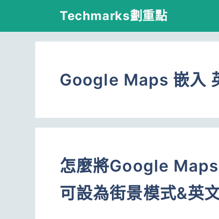
跳
Techmarks劃重點
至
主
要
Google Maps 嵌入
內
容
怎麼將Google M
可設為街景模式&英