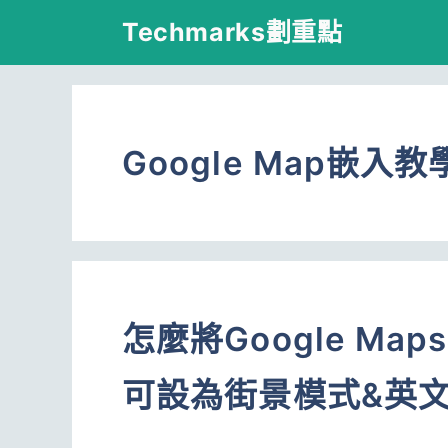
跳
Techmarks劃重點
至
主
要
Google Map嵌入教
內
容
怎麼將Google M
可設為街景模式&英