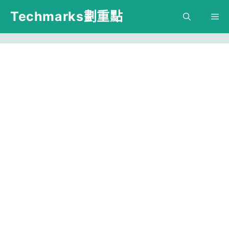
跳
Techmarks劃重點
M
至
主
要
內
容