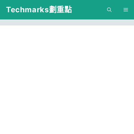
跳
Techmarks劃重點
M
至
主
要
內
容