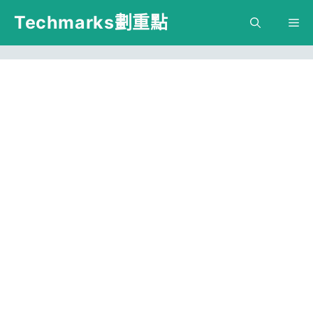
跳
Techmarks劃重點
M
至
主
要
內
容