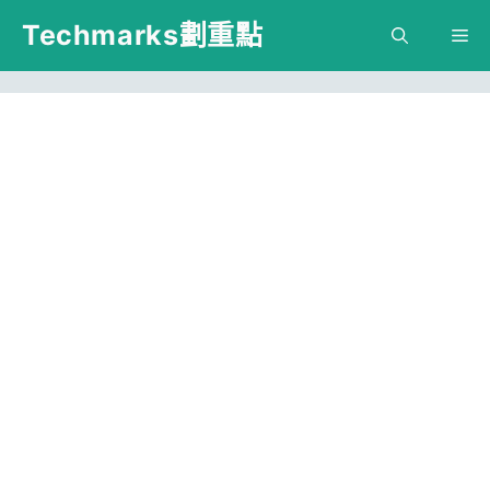
跳
Techmarks劃重點
M
至
主
要
內
容