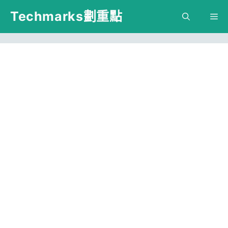
跳
Techmarks劃重點
M
至
主
要
內
容