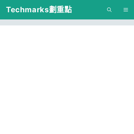
跳
Techmarks劃重點
M
至
主
要
內
容