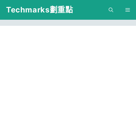
跳
Techmarks劃重點
M
至
主
要
內
容