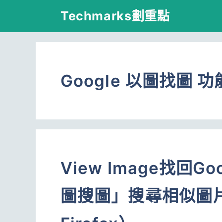
跳
Techmarks劃重點
至
主
要
Google 以圖找圖 功
內
容
View Image找回
圖搜圖」搜尋相似圖片