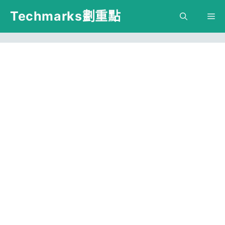
跳
Techmarks劃重點
M
至
主
要
內
容