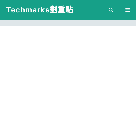
跳
Techmarks劃重點
M
至
主
要
內
容