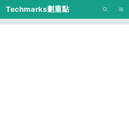
跳
Techmarks劃重點
M
至
主
要
內
容