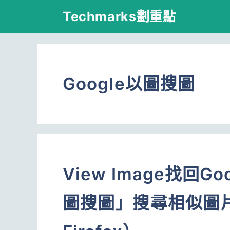
跳
Techmarks劃重點
至
主
要
Google以圖搜圖
內
容
View Image找回
圖搜圖」搜尋相似圖片