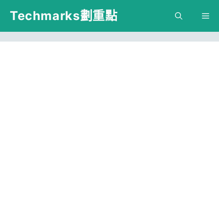
跳
Techmarks劃重點
M
至
主
要
內
容