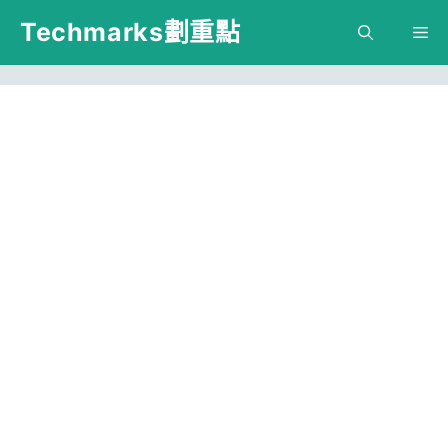
跳
Techmarks劃重點
M
至
主
要
內
容