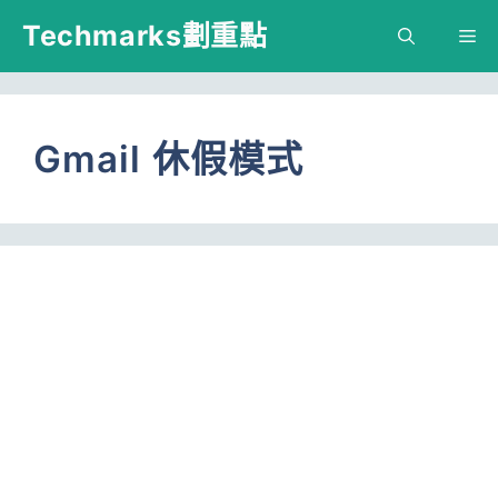
跳
Techmarks劃重點
M
至
主
要
Gmail 休假模式
內
容