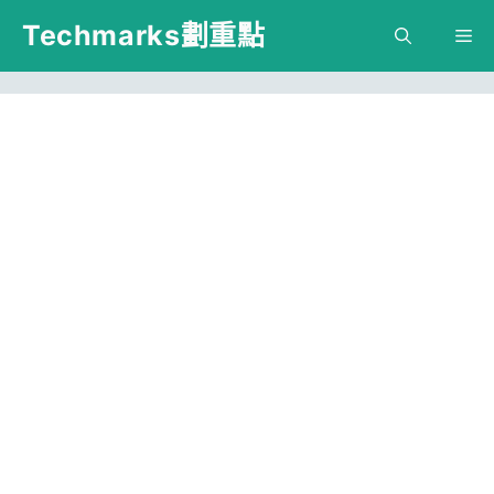
跳
Techmarks劃重點
M
至
主
要
內
容