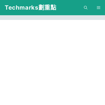
跳
Techmarks劃重點
M
至
主
要
內
容