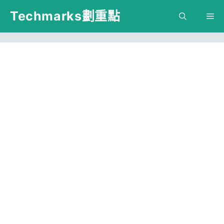
跳
Techmarks劃重點
M
至
主
要
內
容