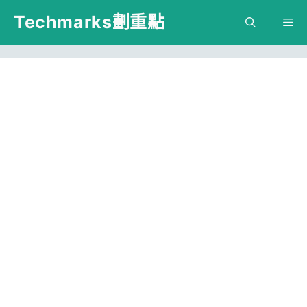
跳
Techmarks劃重點
M
至
主
要
內
容