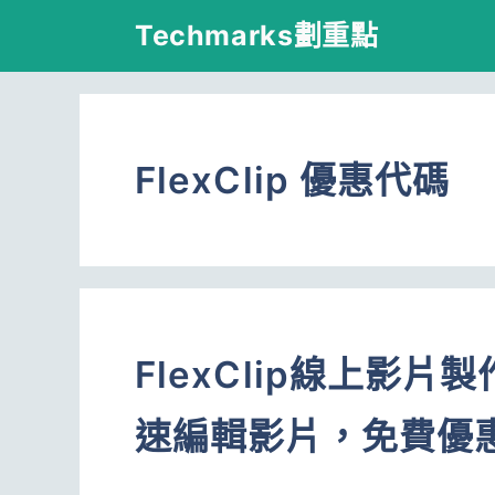
跳
Techmarks劃重點
至
主
要
FlexClip 優惠代碼
內
容
FlexClip線上影
速編輯影片，免費優