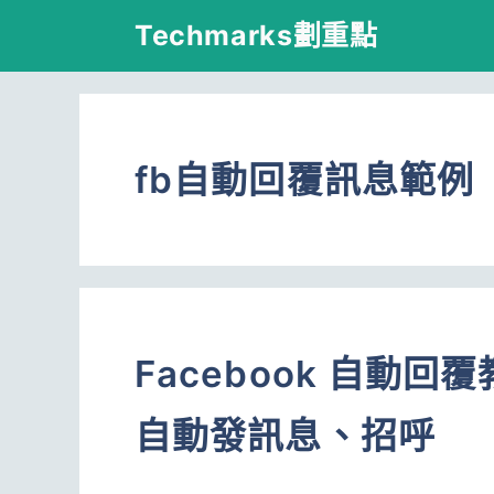
跳
Techmarks劃重點
至
主
要
fb自動回覆訊息範例
內
容
Facebook 自動
自動發訊息、招呼