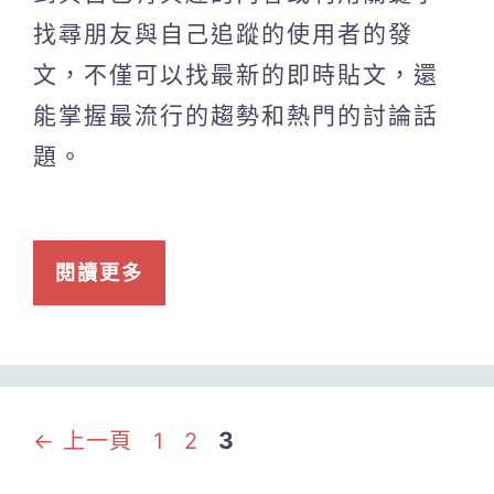
找尋朋友與自己追蹤的使用者的發
文，不僅可以找最新的即時貼文，還
能掌握最流行的趨勢和熱門的討論話
題。
閱讀更多
頁
頁
頁
3
←
上一頁
1
2
面
面
面