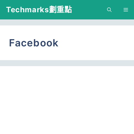
跳
Techmarks劃重點
M
至
主
要
Facebook
內
容