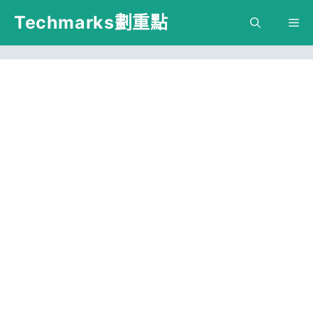
跳
Techmarks劃重點
M
至
主
要
內
容