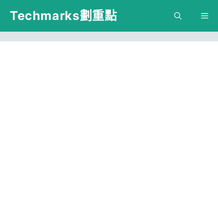
跳
Techmarks劃重點
M
至
主
要
內
容