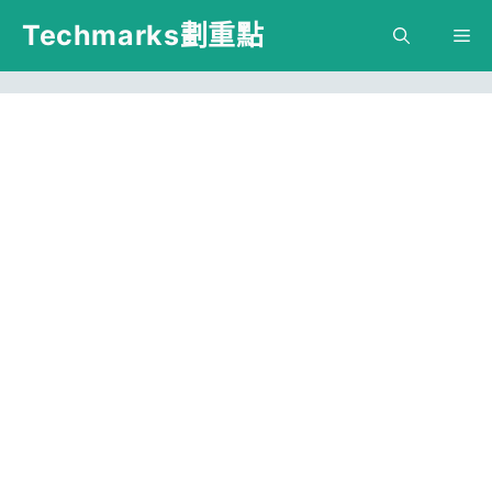
跳
Techmarks劃重點
M
至
主
要
內
容