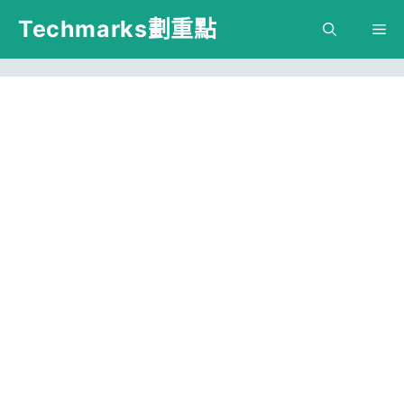
跳
Techmarks劃重點
M
至
主
要
內
容