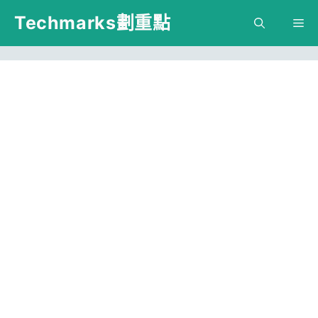
跳
Techmarks劃重點
M
至
主
要
內
容