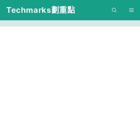
跳
Techmarks劃重點
M
至
主
要
內
容