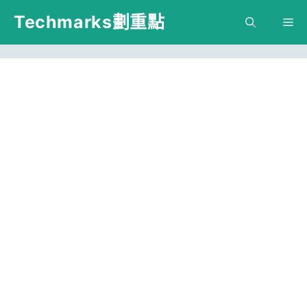
跳
Techmarks劃重點
M
至
主
要
內
容