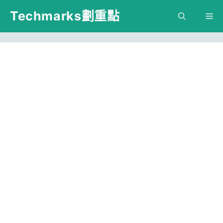
跳
Techmarks劃重點
M
至
主
要
內
容