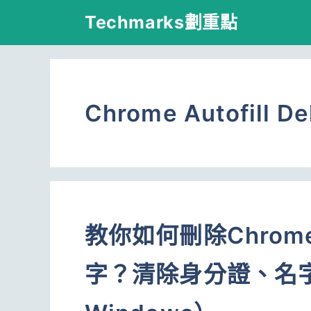
跳
Techmarks劃重點
至
主
要
Chrome Autofill De
內
容
教你如何刪除Chro
字？清除身分證、名