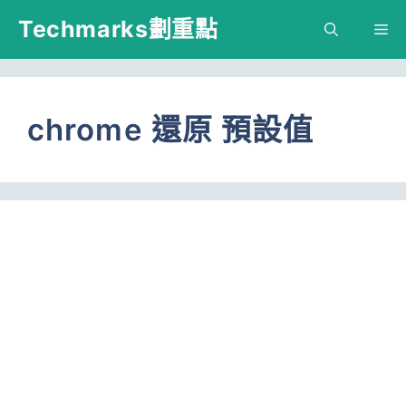
跳
Techmarks劃重點
M
至
主
要
chrome 還原 預設值
內
容