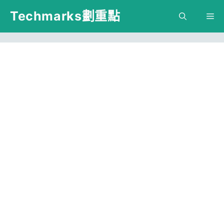
跳
Techmarks劃重點
M
至
主
要
內
容