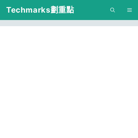
跳
Techmarks劃重點
M
至
主
要
內
容