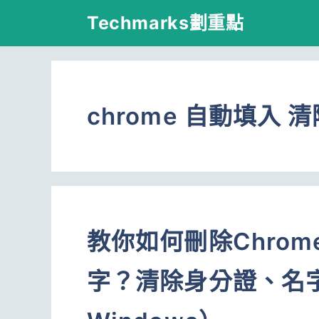
跳
Techmarks劃重點
至
主
要
chrome 自動填入 清
內
容
教你如何刪除Chro
字？清除身分證、名